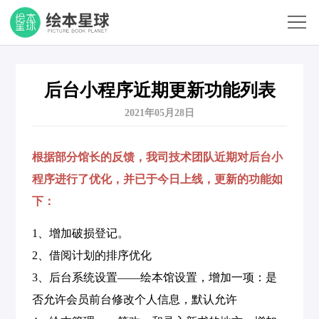
首
页
产
品
产
后台小程序近期更新功能列表
2021年05月28日
功
品
产
能
价
品
关
根据部分馆长的反馈，我司技术团队近期对后台小
格
公
于
程序进行了优化，并已于今日上线，更新的功能如
客
下：
告
我
户
平
1、增加破损登记。
们
列
台
客
2、借阅计划的排序优化
表
状
3、后台系统设置——绘本馆设置，增加一项：是
户
我
否允许会员前台修改个人信息，默认允许
态
服
要
我