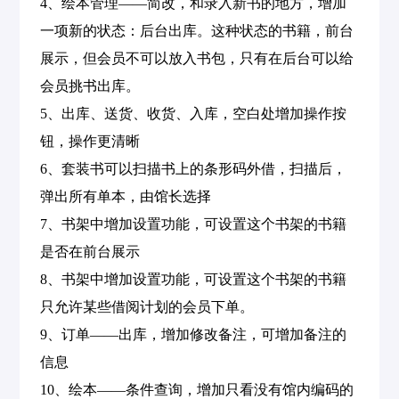
4、绘本管理——简改，和录入新书的地方，增加
务
试
要
一项新的状态：后台出库。这种状态的书籍，前台
展示，但会员不可以放入书包，只有在后台可以给
用
咨
会员挑书出库。
询
5、出库、送货、收货、入库，空白处增加操作按
钮，操作更清晰
6、套装书可以扫描书上的条形码外借，扫描后，
弹出所有单本，由馆长选择
7、书架中增加设置功能，可设置这个书架的书籍
是否在前台展示
8、书架中增加设置功能，可设置这个书架的书籍
只允许某些借阅计划的会员下单。
9、订单——出库，增加修改备注，可增加备注的
信息
10、绘本——条件查询，增加只看没有馆内编码的