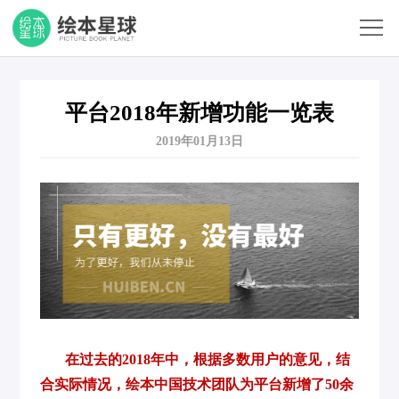
首
页
产
品
产
平台2018年新增功能一览表
2019年01月13日
功
品
产
能
价
品
关
格
公
于
客
告
我
户
平
们
列
台
客
表
状
户
我
在过去的2018年中，根据多数用户的意见，结
合实际情况，绘本中国技术团队为平台新增了50余
态
服
要
我